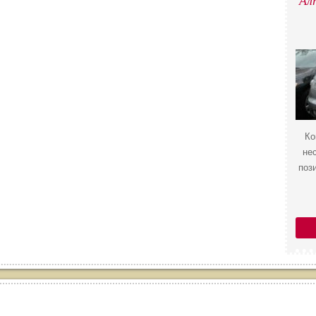
Ал
Ко
не
поз