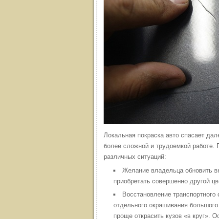
Локальная покраска авто спасает дале
более сложной и трудоемкой работе. 
различных ситуаций:
Желание владельца обновить в
приобретать совершенно другой цв
Восстановление транспортного 
отдельного окрашивания большого
проще открасить кузов «в круг». О