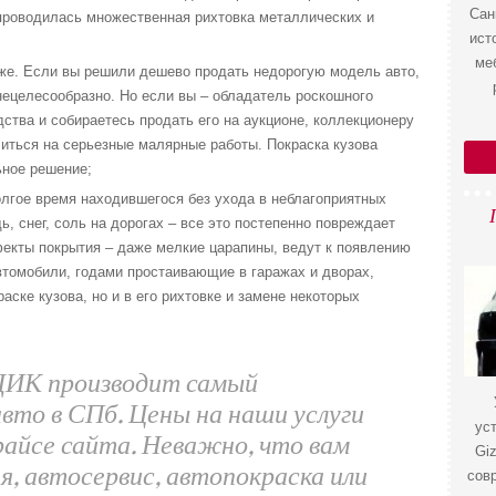
Сан
 проводилась множественная рихтовка металлических и
ист
ме
же. Если вы решили дешево продать недорогую модель авто,
нецелесообразно. Но если вы – обладатель роскошного
дства и собираетесь продать его на аукционе, коллекционеру
иться на серьезные малярные работы. Покраска кузова
ьное решение;
лгое время находившегося без ухода в неблагоприятных
, снег, соль на дорогах – все это постепенно повреждает
екты покрытия – даже мелкие царапины, ведут к появлению
втомобили, годами простаивающие в гаражах и дворах,
аске кузова, но и в его рихтовке и замене некоторых
ИК производит самый
вто в СПб. Цены на наши услуги
ус
райсе сайта. Неважно, что вам
Gi
, автосервис, автопокраска или
сов