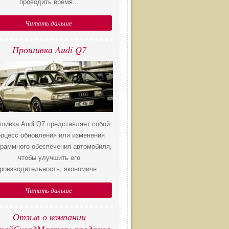
проводить время...
Читать дальше
​Прошивка Audi Q7
шивка Audi Q7 представляет собой
роцесс обновления или изменения
граммного обеспечения автомобиля,
чтобы улучшить его
роизводительность, экономичн...
Читать дальше
​Отзыв о компании