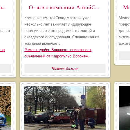
Мебель и антиквариат в Санкт-Петербурге
​Отзыв о компании АлтайСкладМастер: продажа стеллажей и складского оборудования
Компания «АлтайСкладМастер» уже
Медиа
несколько лет занимает лидирующие
предс
роль в
позиции на рынке продажи стеллажей и
для о
складского оборудования. Специализация
актив
компании включает…
архит
тор
Ремонт турбин Воронеж - список всех
объявлений от гидропульс Воронеж
.
Читать дальше