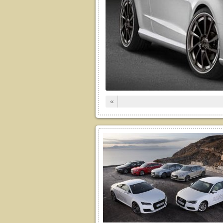
кстуру, вкус и общее блюдо.
ько советов, которые помогут
 и купить сортовой […]
Читать дальше
«