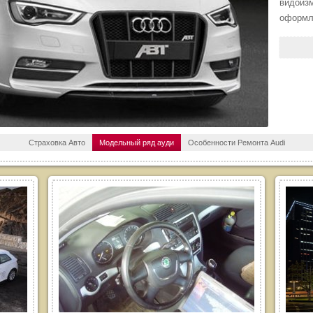
видоиз
оформл
Страховка Авто
Модельный ряд ауди
Особенности Ремонта Audi