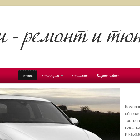
Главная
Категории
Контакты
Карта сайта
Компан
обновл
третьег
года, к
и кабри