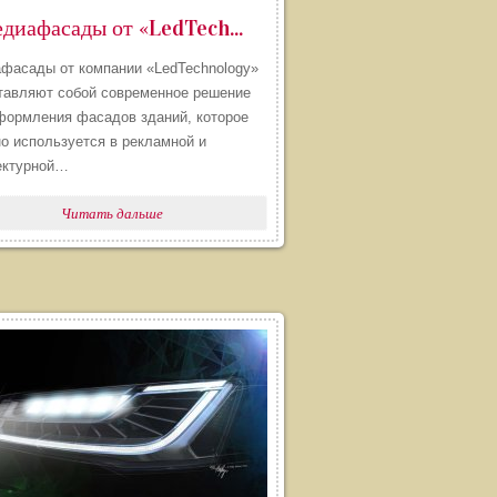
​Медиафасады от «LedTechnology»
фасады от компании «LedTechnology»
тавляют собой современное решение
формления фасадов зданий, которое
но используется в рекламной и
ектурной…
Читать дальше