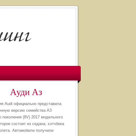
Ауди Аз
ия Audi официально представила
енную версию семейства A3
о поколения (8V) 2017 модельного
оторое состоит из седана, хэтчбека
олета. Автомобили получили