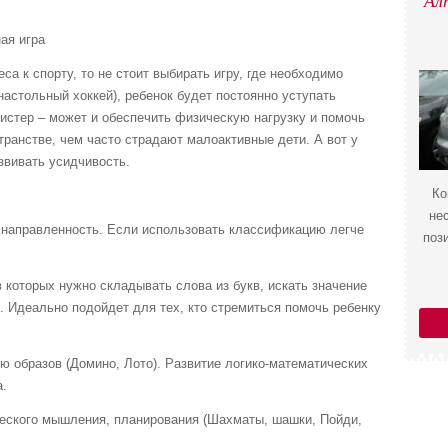
Ал
ая игра
са к спорту, то не стоит выбирать игру, где необходимо
настольный хоккей), ребенок будет постоянно уступать
вистер – может и обеспечить физическую нагрузку и помочь
транстве, чем часто страдают малоактивные дети. А вот у
звивать усидчивость.
Ко
не
 направленность. Если использовать классификацию легче
поз
в которых нужно складывать слова из букв, искать значение
). Идеально подойдет для тех, кто стремиться помочь ребенку
ию образов (Домино, Лото). Развитие логико-математических
а.
ческого мышления, планирования (Шахматы, шашки, Пойди,