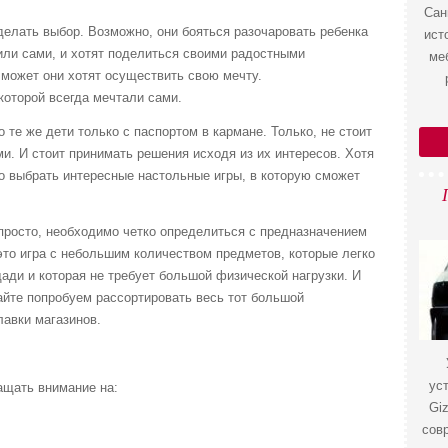
Сан
елать выбор. Возможно, они бояться разочаровать ребенка
ист
или сами, и хотят поделиться своими радостными
ме
может они хотят осуществить свою мечту.
которой всегда мечтали сами.
о те же дети только с паспортом в кармане. Только, не стоит
ми. И стоит принимать решения исходя из их интересов. Хотя
о выбрать интересные настольные игры, в которую сможет
 просто, необходимо четко определиться с предназначением
 это игра с небольшим количеством предметов, которые легко
ди и которая не требует большой физической нагрузки. И
айте попробуем рассортировать весь тот большой
лавки магазинов.
ус
ащать внимание на:
Gi
сов