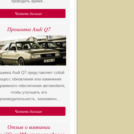
проводить время...
Читать дальше
​Прошивка Audi Q7
шивка Audi Q7 представляет собой
роцесс обновления или изменения
граммного обеспечения автомобиля,
чтобы улучшить его
роизводительность, экономичн...
Читать дальше
​Отзыв о компании