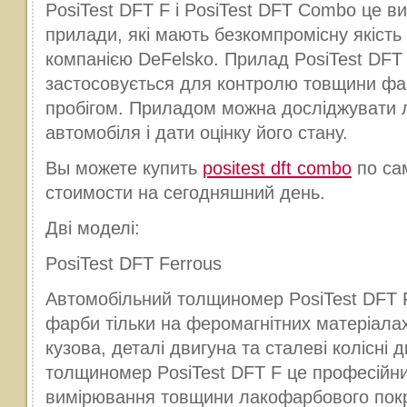
PosiTest DFT F і PosiTest DFT Combo це вис
прилади, які мають безкомпромісну якість
компанією DeFelsko. Прилад PosiTest DFT
застосовується для контролю товщини фа
пробігом. Приладом можна досліджувати 
автомобіля і дати оцінку його стану.
Вы можете купить
positest dft combo
по са
стоимости на сегодняшний день.
Дві моделі:
PosiTest DFT Ferrous
Автомобільний толщиномер PosiTest DFT 
фарби тільки на феромагнітних матеріала
кузова, деталі двигуна та сталеві колісні 
толщиномер PosiTest DFT F це професійни
вимірювання товщини лакофарбового пок