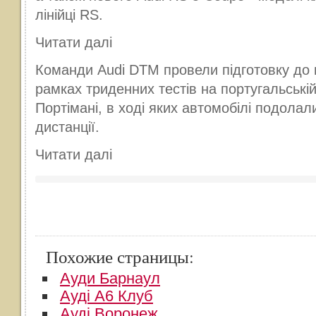
лінійці RS.
Читати далі
Команди Audi DTM провели підготовку до 
рамках триденних тестів на португальській 
Портімані, в ході яких автомобілі подолал
дистанції.
Читати далі
Похожие страницы:
Ауди Барнаул
Ауді А6 Клуб
Ауді Воронеж