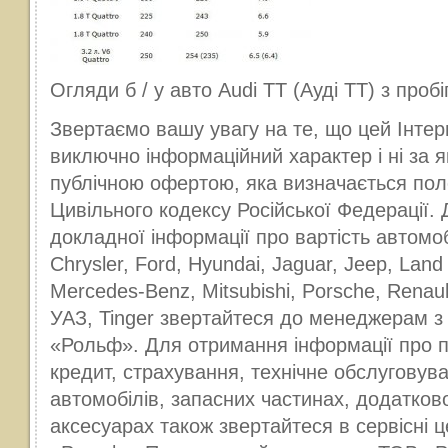
Огляди б / у авто Audi TT (Ауді ТТ) з проб
Звертаємо вашу увагу на те, що цей Інтер
виключно інформаційний характер і ні за я
публічною офертою, яка визначається пол
Цивільного кодексу Російської Федерації.
докладної інформації про вартість автомоб
Chrysler, Ford, Hyundai, Jaguar, Jeep, Lan
Mercedes-Benz, Mitsubishi, Porsche, Renaul
УАЗ, Tinger звертайтеся до менеджерам з
«Рольф». Для отримання інформації про п
кредит, страхування, технічне обслуговув
автомобілів, запасних частинах, додатков
аксесуарах також звертайтеся в сервісні ц