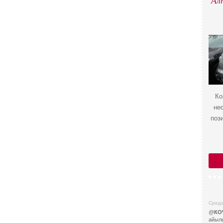
Ал
Ко
не
поз
Среда
@
КО
айыл