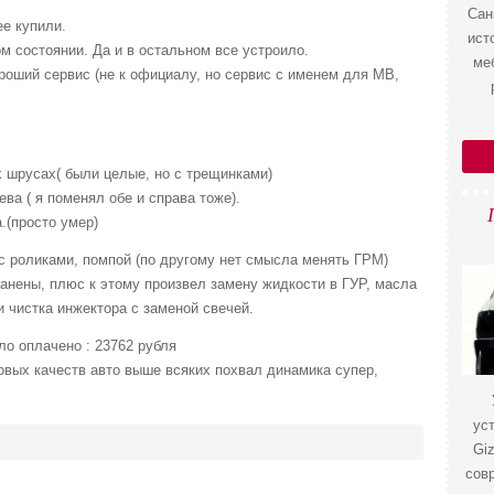
Сан
е купили.
ист
 состоянии. Да и в остальном все устроило.
ме
оший сервис (не к официалу, но сервис с именем для МВ,
 шрусах( были целые, но с трещинками)
ева ( я поменял обе и справа тоже).
.(просто умер)
с роликами, помпой (по другому нет смысла менять ГРМ)
анены, плюс к этому произвел замену жидкости в ГУР, масла
и чистка инжектора с заменой свечей.
ло оплачено : 23762 рубля
овых качеств авто выше всяких похвал динамика супер,
ус
Gi
сов