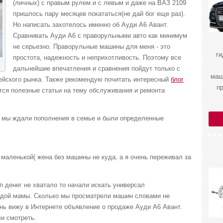
(личных) с правым рулем и с левым и даже на ВАЗ 2109
пришлось пару месяцев покататься(не дай бог еще раз).
Но написать захотелось именно об Ауди А6 Авант.
Сравнивать Ауди А6 с праворульными авто как минимум
не серьезно. Праворульные машины для меня - это
ги
простота, надежность и неприхотливость. Поэтому все
дальнейшие впечатления и сравнения пойдут только с
маш
ейского рынка. Также рекомендую почитать интересный
блог
п
ются полезные статьи на тему обслуживания и ремонта
 мы ждали пополнения в семье и были определенные
маленькой( жена без машины не куда, а я очень переживал за
ип денег не хватало то начали искать универсал
дой мамы. Сколько мы просматрели машин словами не
ень вижу в Интернете объявление о продаже Ауди А6 Авант.
ли смотреть.