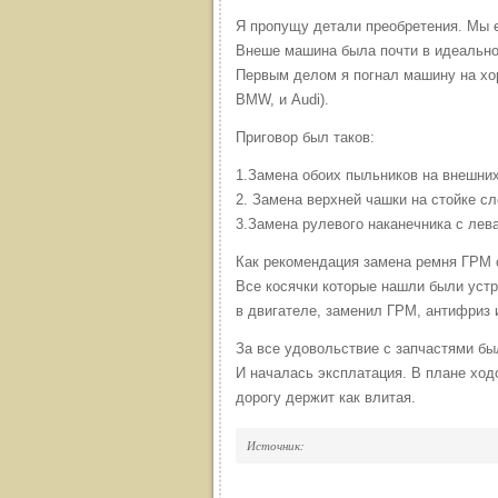
Я пропущу детали преобретения. Мы е
Внеше машина была почти в идеальном
Первым делом я погнал машину на хор
BMW, и Audi).
Приговор был таков:
1.Замена обоих пыльников на внешних
2. Замена верхней чашки на стойке сл
3.Замена рулевого наканечника с лева
Как рекомендация замена ремня ГРМ 
Все косячки которые нашли были устр
в двигателе, заменил ГРМ, антифриз 
За все удовольствие с запчастями бы
И началась эксплатация. В плане ход
дорогу держит как влитая.
Источник: