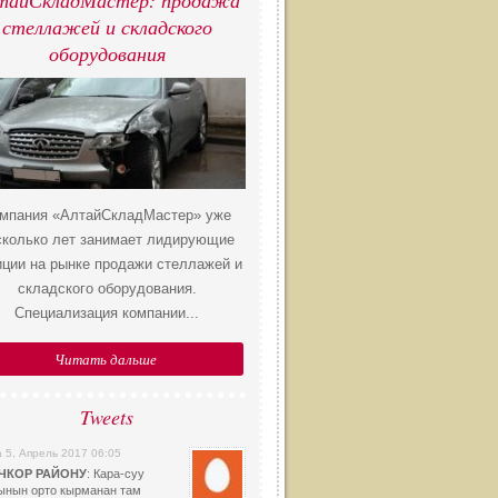
тайСкладМастер: продажа
стеллажей и складского
оборудования
мпания «АлтайСкладМастер» уже
сколько лет занимает лидирующие
иции на рынке продажи стеллажей и
складского оборудования.
Специализация компании...
Читать дальше
Tweets
 5, Апрель 2017 06:05
ЧКОР РАЙОНУ
: Кара-суу
ынын орто кырманан там