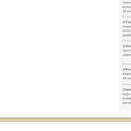
салга
кызыл
А6 ун
Вторн
@
Ти
понра
2015г
драйв
Среда
@
dr
груст
удал
Воскр
@
Ко
виде
А6 н
Воскр
@
Ia
ауди 
выбир
раста