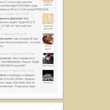
нга 17 сотых жер сатылат
КОЧКОР
РАЙОНУ
 китеби бар0779723460. Ауди
иверсал 95-ж 2, 6.об сатам0705562106
ик 4, Апрель 2017 22:08
щенков Дмитрий
: Мне
вилось видео "Ауди А6 (С7)
. 2.0 180 л/с Честный тест
Тищенков
Дмитрий
"
 5, Апрель 2017 11:19
ama queen
: еду на ауди а6 под
ные песни козловского. это утро
ось
drama
queen
есенье 9, Апрель 2017 22:38
нстантин
: Мне понравилось
о "БАТЯМОБИЛЬ. Ремонт АУДИ
а МИЛЛИОН рублей?!
Константин
есенье 9, Апрель 2017 03:15
mKrus
а приборка со времен
а6 c6 кузов (2004г). Будешь
ать ауди себе бери тока не
M4rsh411
моженные. Тогда цена норм.