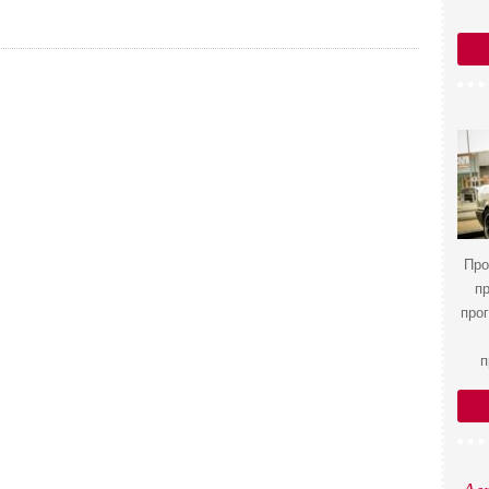
Про
п
про
п