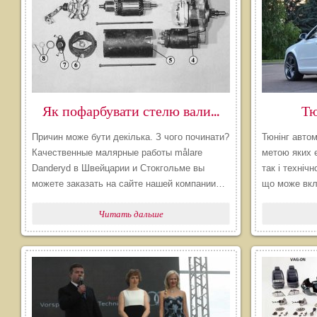
Як пофарбувати стелю валиком без смуг
Тю
Причин може бути декілька. З чого починати?
Тюнінг автом
Качественные малярные работы målare
метою яких є
Danderyd в Швейцарии и Стокгольме вы
так і технічн
можете заказать на сайте нашей компании…
що може вк
Читать дальше