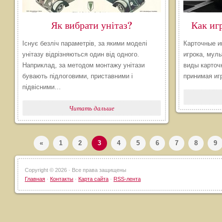
Як вибрати унітаз?
Как иг
Існує безліч параметрів, за якими моделі
Карточные иг
унітазу відрізняються один від одного.
игрока, мул
Наприклад, за методом монтажу унітази
виды карточ
бувають підлоговими, приставними і
принимая иг
підвісними…
Читать дальше
«
1
2
3
4
5
6
7
8
9
Copyright ©
2026 · Все права защищены
Главная
·
Контакты
·
Карта сайта
·
RSS-лента