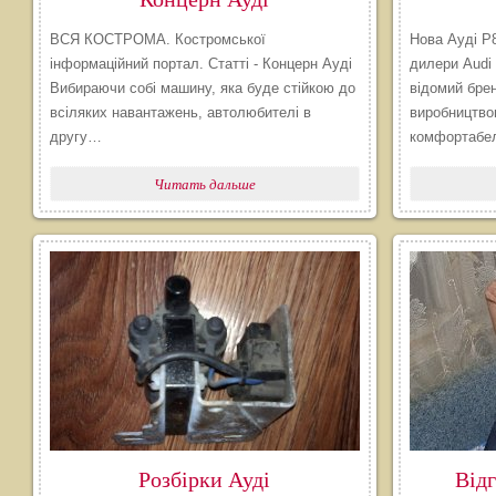
ВСЯ КОСТРОМА. Костромської
Нова Ауді Р8
інформаційний портал. Статті - Концерн Ауді
дилери Audi 
Вибираючи собі машину, яка буде стійкою до
відомий бре
всіляких навантажень, автолюбителі в
виробництво
другу…
комфортабе
Читать дальше
Розбірки Ауді
Від