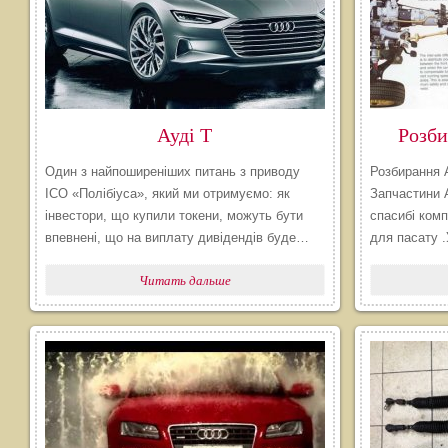
Ауді Т
Розби
Один з найпоширеніших питань з приводу
Розбирання А
ICO «Полібіуса», який ми отримуємо: як
Запчастини 
інвестори, що купили токени, можуть бути
спасибі ком
впевнені, що на виплату дивідендів буде…
для пасату .
Читать дальше