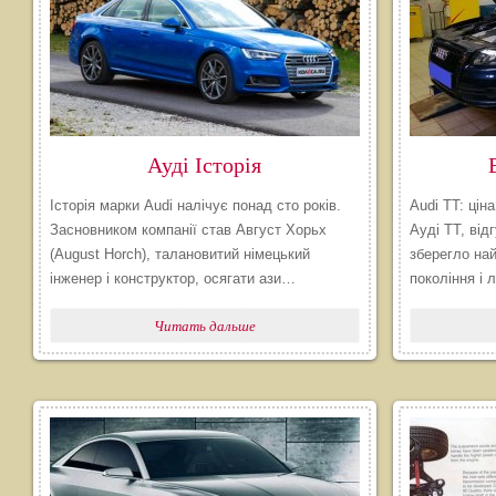
Ауді Історія
Історія марки Audi налічує понад сто років.
Audi TT: цін
Засновником компанії став Август Хорьх
Ауді ТТ, від
(August Horch), талановитий німецький
зберегло на
інженер і конструктор, осягати ази…
покоління і 
Читать дальше