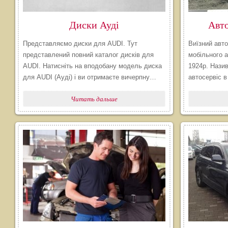
Диски Ауді
Авт
Представляємо диски для AUDI. Тут
Виїзний авто
представлений повний каталог дисків для
мобільного а
AUDI. Натисніть на вподобану модель диска
1924р. Назив
для AUDI (Ауді) і ви отримаєте вичерпну…
автосервіс 
Читать дальше