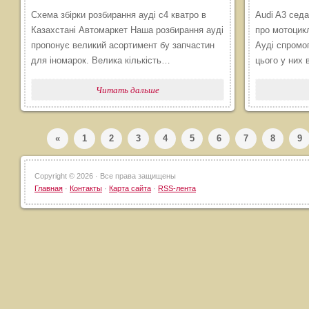
Схема збірки розбирання ауді с4 кватро в
Audi A3 седа
Казахстані Автомаркет Наша розбирання ауді
про мотоцикл
пропонує великий асортимент бу запчастин
Ауді спромо
для іномарок. Велика кількість…
цього у них
Читать дальше
«
1
2
3
4
5
6
7
8
9
Copyright ©
2026 · Все права защищены
Главная
·
Контакты
·
Карта сайта
·
RSS-лента