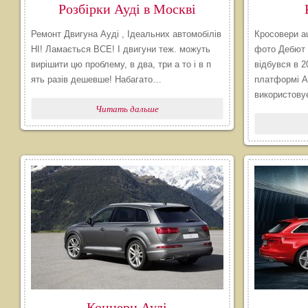
Розбірки Ауді в Москві
Ремонт Двигуна Ауді , Ідеальних автомобілів
Кросовери au
НІ! Ламається ВСЕ! І двигуни теж. можуть
фото Дебют 
вирішити цю проблему, в два, три а то і в п
відбувся в 2
ять разів дешевше! Набагато…
платформі A
використов
Читать дальше
Концерн Ауді